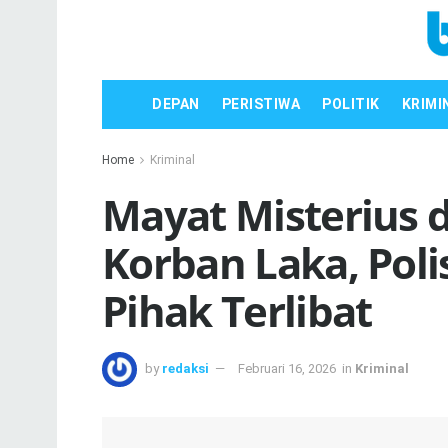
DEPAN
PERISTIWA
POLITIK
KRIMI
Home
Kriminal
Mayat Misterius 
Korban Laka, Polis
Pihak Terlibat
by
redaksi
Februari 16, 2026
in
Kriminal