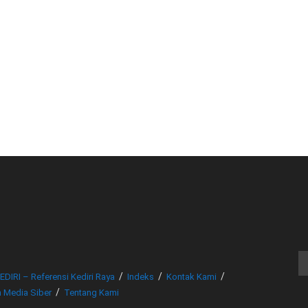
© www.beritakediri.com - Referensi Kediri Raya
EDIRI – Referensi Kediri Raya
Indeks
Kontak Kami
 Media Siber
Tentang Kami