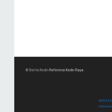
© Berita Kediri
Referensi Kediri Raya
.
BERITA K
Pedoman