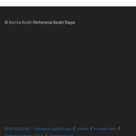
© Berita Kediri
Referensi Kediri Raya
.
© www.beritakediri.com - Referensi Kediri Raya
BERITA KEDIRI – Referensi Kediri Raya
Indeks
Kontak Kami
Pedoman Media Siber
Tentang Kami