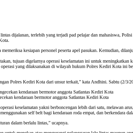
ntas dijalanan, terlebih yang terjadi pad pelajar dan mahasiswa, Poli
Kota.
memeriksa kesiapan personel peserta apel pasukan. Kemudian, dilanj
an, tujuan digelarnya operasi keselamatan ini untuk meningkatkan ke
, operasi yang dilaksanakan di wilayah hukum Polres Kediri Kota ini b
gan Polres Kediri Kota dari unsur terkait,” kata Andhini. Sabtu (2/3/2
cekan kendaraan bermotor anggota Satlantas Kediri Kota
operasi keselamatan yakni berboncengan lebih dari satu, melawan aru
menggunakan self belt bagi kendaraan roda empat, dan berkendara dal
uran dalam berlalu lintas,” ucapnya.
ujuan untuk menekan atau mengurangi pelanggaran lalu lintas maupun an