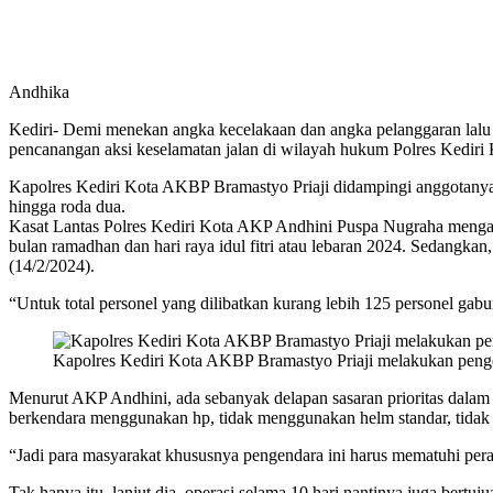
Andhika
Kediri- Demi menekan angka kecelakaan dan angka pelanggaran lalu li
pencanangan aksi keselamatan jalan di wilayah hukum Polres Kediri 
Kapolres Kediri Kota AKBP Bramastyo Priaji didampingi anggotanya 
hingga roda dua.
Kasat Lantas Polres Kediri Kota AKP Andhini Puspa Nugraha mengatak
bulan ramadhan dan hari raya idul fitri atau lebaran 2024. Sedangkan
(14/2/2024).
“Untuk total personel yang dilibatkan kurang lebih 125 personel gabun
Kapolres Kediri Kota AKBP Bramastyo Priaji melakukan penge
Menurut AKP Andhini, ada sebanyak delapan sasaran prioritas dalam 
berkendara menggunakan hp, tidak menggunakan helm standar, tidak 
“Jadi para masyarakat khususnya pengendara ini harus mematuhi perat
Tak hanya itu, lanjut dia, operasi selama 10 hari nantinya juga bert