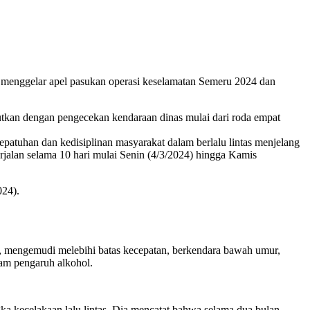
si menggelar apel pasukan operasi keselamatan Semeru 2024 dan
utkan dengan pengecekan kendaraan dinas mulai dari roda empat
patuhan dan kedisiplinan masyarakat dalam berlalu lintas menjelang
erjalan selama 10 hari mulai Senin (4/3/2024) hingga Kamis
024).
s, mengemudi melebihi batas kecepatan, berkendara bawah umur,
am pengaruh alkohol.
gka kecelakaan lalu lintas. Dia mencatat bahwa selama dua bulan