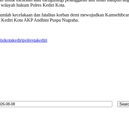
di wilayah hukum Polres Kediri Kota.
umlah kecelakaan dan fatalitas korban demi mewujudkan Kamseltibcarl
es Kediri Kota AKP Andhini Puspa Nugraha.
lisikotakediri
polrestakediri