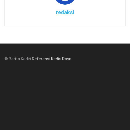
redaksi
© Berita Kediri
Referensi Kediri Raya
.
© www.beritakediri.com - Referensi Kediri Raya