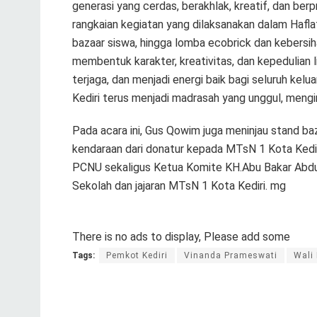
generasi yang cerdas, berakhlak, kreatif, dan ber
rangkaian kegiatan yang dilaksanakan dalam Haflatul
bazaar siswa, hingga lomba ecobrick dan kebersiha
membentuk karakter, kreativitas, dan kepedulian 
terjaga, dan menjadi energi baik bagi seluruh k
Kediri terus menjadi madrasah yang unggul, mengi
Pada acara ini, Gus Qowim juga meninjau stand baz
kendaraan dari donatur kepada MTsN 1 Kota Kedir
PCNU sekaligus Ketua Komite KH.Abu Bakar Abdul
Sekolah dan jajaran MTsN 1 Kota Kediri. mg
There is no ads to display, Please add some
Tags:
Pemkot Kediri
Vinanda Prameswati
Wali 