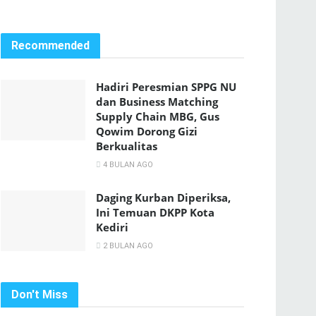
Recommended
Hadiri Peresmian SPPG NU
dan Business Matching
Supply Chain MBG, Gus
Qowim Dorong Gizi
Berkualitas
4 BULAN AGO
Daging Kurban Diperiksa,
Ini Temuan DKPP Kota
Kediri
2 BULAN AGO
Don't Miss