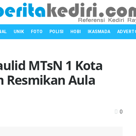
NAL
UNIK
FOTO
POLISI
HOBI
IKASMADA
ADVERT
aulid MTsN 1 Kota
m Resmikan Aula
0