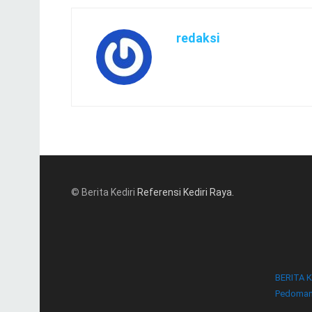
redaksi
© Berita Kediri
Referensi Kediri Raya
.
BERITA K
Pedoman