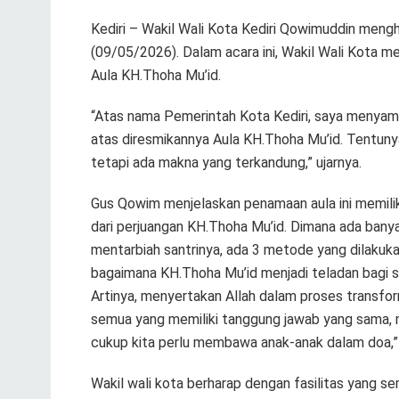
Kediri – Wakil Wali Kota Kediri Qowimuddin mengh
(09/05/2026). Dalam acara ini, Wakil Wali Kota 
Aula KH.Thoha Mu’id.
“Atas nama Pemerintah Kota Kediri, saya menyam
atas diresmikannya Aula KH.Thoha Mu’id. Tentun
tetapi ada makna yang terkandung,” ujarnya.
Gus Qowim menjelaskan penamaan aula ini memili
dari perjuangan KH.Thoha Mu’id. Dimana ada banyak 
mentarbiah santrinya, ada 3 metode yang dilakuka
bagaimana KH.Thoha Mu’id menjadi teladan bagi s
Artinya, menyertakan Allah dalam proses transforma
semua yang memiliki tanggung jawab yang sama, m
cukup kita perlu membawa anak-anak dalam doa,” 
Wakil wali kota berharap dengan fasilitas yang se