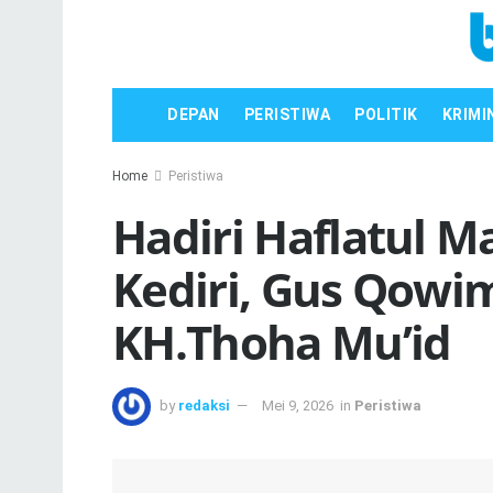
DEPAN
PERISTIWA
POLITIK
KRIMI
Home
Peristiwa
Hadiri Haflatul M
Kediri, Gus Qowi
KH.Thoha Mu’id
by
redaksi
Mei 9, 2026
in
Peristiwa