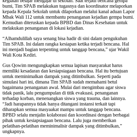
kegiatan belajar mengajar di sekolah. Saat terjadi bencana gempa
bumi, Tim SPAB melakukan tugasnya dan koordinator melaporkan
kepada Kepala Sekolah untuk dilaporkan melalui kanal aduan Lapor
Mbak Wali 112 untuk membantu penanganan kejadian gempa bumi.
Kemudian diteruskan kepada BPBD dan Dinas Kesehatan untuk
melakukan penanganan di lokasi kejadian.
“Alhamdulillah saya senang bisa hadir di sini dalam pengukuhan
Tim SPAB. Ini dalam rangka kesiapan ketika terjadi bencana. Hal
ini menjadi bagian terpenting untuk tanggap bencana,” ujar Wakil
Wali Kota Kediri.
Gus Qowim mengungkapkan semua lapisan masyarakat harus
memiliki kesadaran dan kesiapsiagaan bencana. Hal itu bertujuan
untuk meminimalkan dampak yang ditimbulkan. Seperti pada
simulasi hari ini, dimana Tim SPAB sudah memahami betul
bagaimana penanganan awal. Mulai dari mengimbau agar siswa
tidak panik, lalu pengumpulan di titik evakuasi, penanganan
terhadap korban, menenangkan siswa yang trauma, dan lainnya.
“Jadi harapannya tidak hanya ditangani instansi terkait tapi
diharapkan semua masyaakat mampu untuk tanggap bencana.
BPBD selalu menjalin kolaborasi dan koordinasi dengan berbagai
pihak untuk kesiapsiagaan bencana. Lalu juga memberikan
pelatihan-pelatihan meminimalisir dampak yang ditimbulkan,”
ungkapnya.