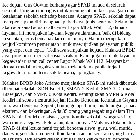
Ke depan, Gus Qowim berharap agar SPAB ini ada di seluruh
sekolah. Program ini bagus untuk meningkatkan kesiapsiagaan dan
ketahanan sekolah terhadap bencana. Adanya SPAB, sekolah dapat
mempersiapkan diri menghadapi berbagai jenis bencana. Selain itu,
akan ada kanal aduan call center Lapor Mbak Wali 112, dimana
layanan ini merupakan layanan kegawatdaruratan, baik di bidang
kesehatan, terus bencana alam dan lainnya. Hal ini merupakan
wujud komitmen pemerintah untuk mewujudkan pelayanan publik
yang cepat dan tepat. “Tadi saya sampaikan kepada Kalaksa BPBD
agar program ini terus disosialisasikan. Kami juga memiliki layanan
kegawatdaruratan call center Lapor Mbak Wali 112. Masyarakat
dengan mudah mengakses untuk melaporkan apabila terjadi
kegawatdaruratan termasuk bencana,” pungkasnya.
Kalaksa BPBD Joko Arianto menjelaskan SPAB ini sudah dibentuk
di empat sekolah. SDN Betet 1, SMAN 2 Kediri, SMA 5 Taruna
Brawijaya, dan SMPN 6 Kota Kediri. Penunjukkan SMPN 6 Kota
Kediri ini sebab menurut Kajian Risiko Bencana, Kelurahan Gayam
ini rawan bencana. Seperti, banjir, gempa bumi, tanah longsor, cuaca
ekstrem, dan kekeringan. Ada 35 orang yang tergabung dalam Tim
SPAB ini. Terdiri dari siswa, guru, komite sekolah, warga sekitar,
wali murid, pegawai kelurahan, dan lainnya. “Makanya kita bentuk
SPAB di sini ketika nanti terjadi bencana siswa, guru, wali murid,
dan warga sekitar mengerti ilmu kebencanaan serta apa yang harus
dilakukan. Jadi seperti dalam simulasi tadi ketika terjadi bencana