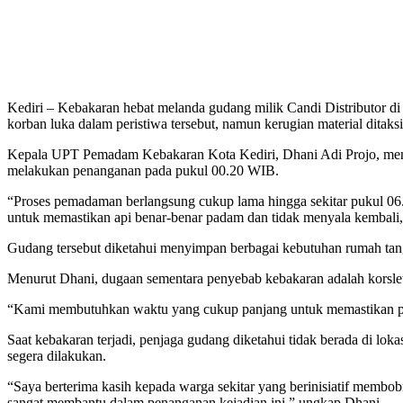
Kediri – Kebakaran hebat melanda gudang milik Candi Distributor di
korban luka dalam peristiwa tersebut, namun kerugian material ditaks
Kepala UPT Pemadam Kebakaran Kota Kediri, Dhani Adi Projo, mengat
melakukan penanganan pada pukul 00.20 WIB.
“Proses pemadaman berlangsung cukup lama hingga sekitar pukul 0
untuk memastikan api benar-benar padam dan tidak menyala kembali,”
Gudang tersebut diketahui menyimpan berbagai kebutuhan rumah tang
Menurut Dhani, dugaan sementara penyebab kebakaran adalah korsle
“Kami membutuhkan waktu yang cukup panjang untuk memastikan peny
Saat kebakaran terjadi, penjaga gudang diketahui tidak berada di 
segera dilakukan.
“Saya berterima kasih kepada warga sekitar yang berinisiatif membo
sangat membantu dalam penanganan kejadian ini,” ungkap Dhani.