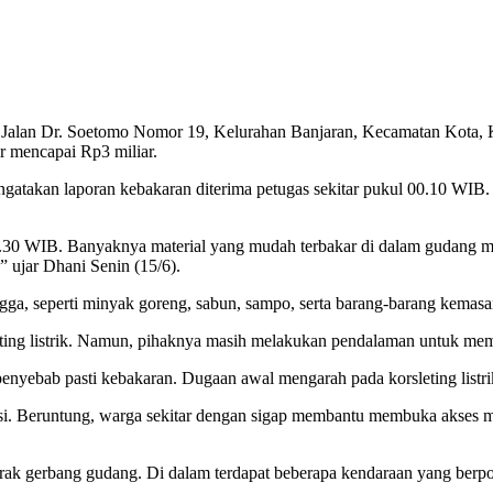
 Jalan Dr. Soetomo Nomor 19, Kelurahan Banjaran, Kecamatan Kota, Ko
ir mencapai Rp3 miliar.
akan laporan kebakaran diterima petugas sekitar pukul 00.10 WIB. T
6.30 WIB. Banyaknya material yang mudah terbakar di dalam gudang 
 ujar Dhani Senin (15/6).
ga, seperti minyak goreng, sabun, sampo, serta barang-barang kemasa
ting listrik. Namun, pihaknya masih melakukan pendalaman untuk mem
ebab pasti kebakaran. Dugaan awal mengarah pada korsleting listrik,
lokasi. Beruntung, warga sekitar dengan sigap membantu membuka akses
brak gerbang gudang. Di dalam terdapat beberapa kendaraan yang berp