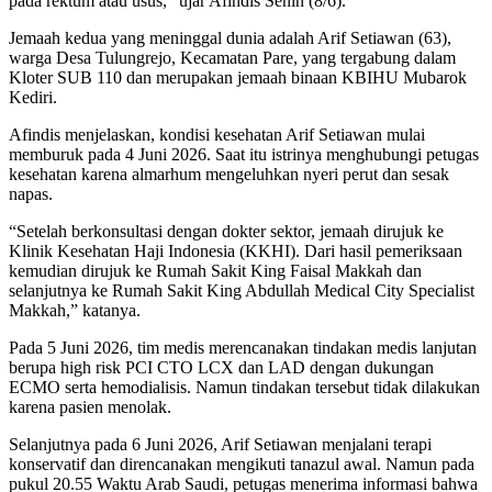
pada rektum atau usus,” ujar Afindis Senin (8/6).
Jemaah kedua yang meninggal dunia adalah Arif Setiawan (63),
warga Desa Tulungrejo, Kecamatan Pare, yang tergabung dalam
Kloter SUB 110 dan merupakan jemaah binaan KBIHU Mubarok
Kediri.
Afindis menjelaskan, kondisi kesehatan Arif Setiawan mulai
memburuk pada 4 Juni 2026. Saat itu istrinya menghubungi petugas
kesehatan karena almarhum mengeluhkan nyeri perut dan sesak
napas.
“Setelah berkonsultasi dengan dokter sektor, jemaah dirujuk ke
Klinik Kesehatan Haji Indonesia (KKHI). Dari hasil pemeriksaan
kemudian dirujuk ke Rumah Sakit King Faisal Makkah dan
selanjutnya ke Rumah Sakit King Abdullah Medical City Specialist
Makkah,” katanya.
Pada 5 Juni 2026, tim medis merencanakan tindakan medis lanjutan
berupa high risk PCI CTO LCX dan LAD dengan dukungan
ECMO serta hemodialisis. Namun tindakan tersebut tidak dilakukan
karena pasien menolak.
Selanjutnya pada 6 Juni 2026, Arif Setiawan menjalani terapi
konservatif dan direncanakan mengikuti tanazul awal. Namun pada
pukul 20.55 Waktu Arab Saudi, petugas menerima informasi bahwa