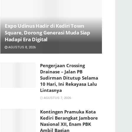
Expo Udinus Hadir di Kediri Town
Square, Dorong Generasi Muda Siap
Hadapi Era Digital
AGUSTUS 8, 2026
Pengerjaan Crossing
Drainase – Jalan PB
Sudirman Ditutup Selama
10 Hari, Ini Rekayasa Lalu
Lintasnya
AGUSTUS 7, 2026
Kontingen Pramuka Kota
Kediri Berangkat Jambore
Nasional XII, Enam PBK
Ambil Bagian