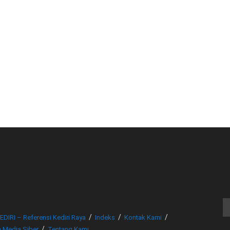
© www.beritakediri.com - Referensi Kediri Raya
EDIRI – Referensi Kediri Raya
Indeks
Kontak Kami
 Media Siber
Tentang Kami