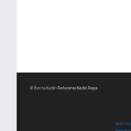
© Berita Kediri
Referensi Kediri Raya
.
BERITA K
Pedoman