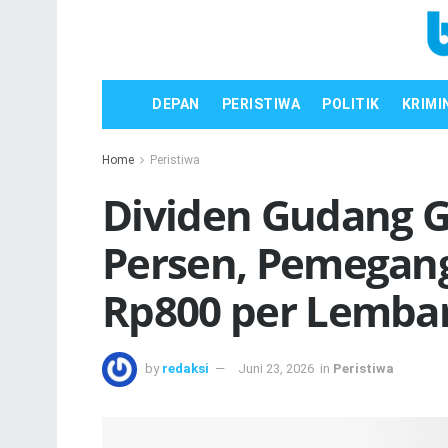
DEPAN
PERISTIWA
POLITIK
KRIMI
Home
Peristiwa
Dividen Gudang 
Persen, Pemegan
Rp800 per Lemba
by
redaksi
Juni 23, 2026
in
Peristiwa