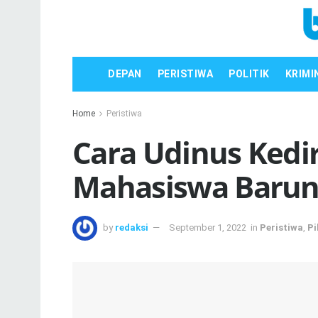
DEPAN
PERISTIWA
POLITIK
KRIMI
Home
Peristiwa
Cara Udinus Ked
Mahasiswa Baru
by
redaksi
September 1, 2022
in
Peristiwa
,
Pi