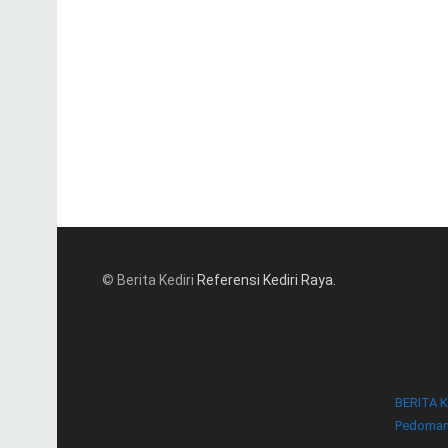
© Berita Kediri
Referensi Kediri Raya
.
BERITA K
Pedoman