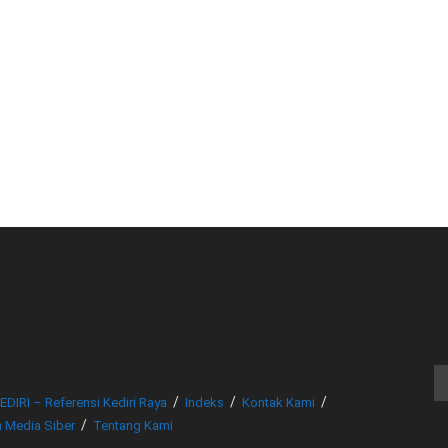
© www.beritakediri.com - Referensi Kediri Raya
EDIRI – Referensi Kediri Raya
Indeks
Kontak Kami
 Media Siber
Tentang Kami