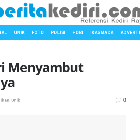
NAL
UNIK
FOTO
POLISI
HOBI
IKASMADA
ADVERT
iri Menyambut
nya
0
lihan
,
Unik