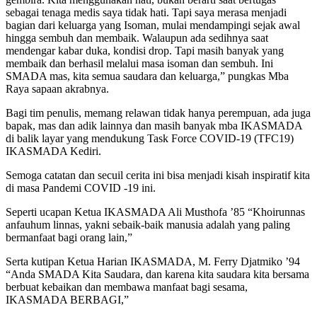
sebagai tenaga medis saya tidak hati. Tapi saya merasa menjadi
bagian dari keluarga yang Isoman, mulai mendampingi sejak awal
hingga sembuh dan membaik. Walaupun ada sedihnya saat
mendengar kabar duka, kondisi drop. Tapi masih banyak yang
membaik dan berhasil melalui masa isoman dan sembuh. Ini
SMADA mas, kita semua saudara dan keluarga,” pungkas Mba
Raya sapaan akrabnya.
Bagi tim penulis, memang relawan tidak hanya perempuan, ada juga
bapak, mas dan adik lainnya dan masih banyak mba IKASMADA
di balik layar yang mendukung Task Force COVID-19 (TFC19)
IKASMADA Kediri.
Semoga catatan dan secuil cerita ini bisa menjadi kisah inspiratif kita
di masa Pandemi COVID -19 ini.
Seperti ucapan Ketua IKASMADA Ali Musthofa ’85 “Khoirunnas
anfauhum linnas, yakni sebaik-baik manusia adalah yang paling
bermanfaat bagi orang lain,”
Serta kutipan Ketua Harian IKASMADA, M. Ferry Djatmiko ’94
“Anda SMADA Kita Saudara, dan karena kita saudara kita bersama
berbuat kebaikan dan membawa manfaat bagi sesama,
IKASMADA BERBAGI,”