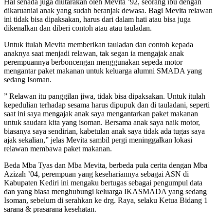
Hal senada juga diutarakan oleh Mevita ’92, seorang ibu dengan
dikaruaniai anak yang sudah beranjak dewasa. Bagi Mevita relawan
ini tidak bisa dipaksakan, harus dari dalam hati atau bisa juga
dikenalkan dan diberi contoh atau atau tauladan.
Untuk itulah Mevita memberikan tauladan dan contoh kepada
anaknya saat menjadi relawan, tak segan ia mengajak anak
perempuannya berboncengan menggunakan sepeda motor
mengantar paket makanan untuk keluarga alumni SMADA yang
sedang Isoman.
” Relawan itu panggilan jiwa, tidak bisa dipaksakan. Untuk itulah
kepedulian terhadap sesama harus dipupuk dan di tauladani, seperti
saat ini saya mengajak anak saya mengantarkan paket makanan
untuk saudara kita yang isoman. Bersama anak saya naik motor,
biasanya saya sendirian, kabetulan anak saya tidak ada tugas saya
ajak sekalian,” jelas Mevita sambil pergi meninggalkan lokasi
relawan membawa paket makanan.
Beda Mba Tyas dan Mba Mevita, berbeda pula cerita dengan Mba
Azizah ’04, perempuan yang kesehariannya sebagai ASN di
Kabupaten Kediri ini mengaku bertugas sebagai pengumpul data
dan yang biasa menghubungi keluarga IKASMADA yang sedang
Isoman, sebelum di serahkan ke drg. Raya, selaku Ketua Bidang 1
sarana & prasarana kesehatan.