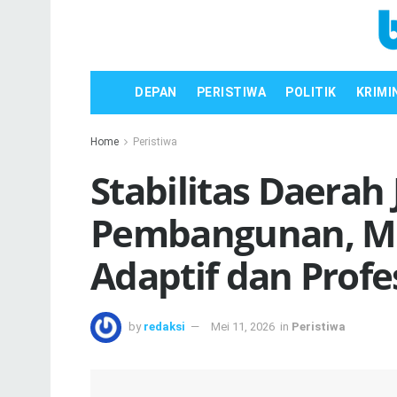
DEPAN
PERISTIWA
POLITIK
KRIMI
Home
Peristiwa
Stabilitas Daerah 
Pembangunan, Mb
Adaptif dan Profe
by
redaksi
Mei 11, 2026
in
Peristiwa