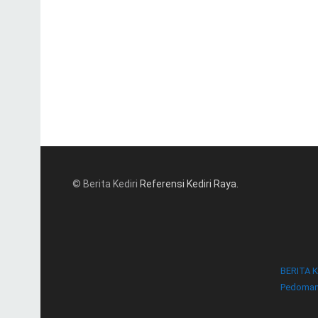
© Berita Kediri
Referensi Kediri Raya
.
BERITA K
Pedoman