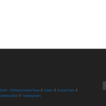
© www.beritakediri.com - Referensi Kediri Raya
EDIRI – Referensi Kediri Raya
Indeks
Kontak Kami
 Media Siber
Tentang Kami