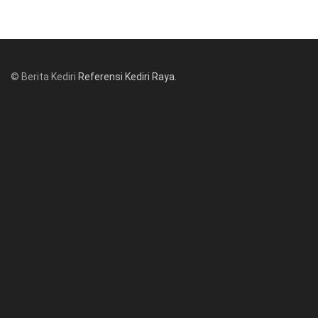
© Berita Kediri
Referensi Kediri Raya
.
© www.beritakediri.com - Referensi Kediri Raya