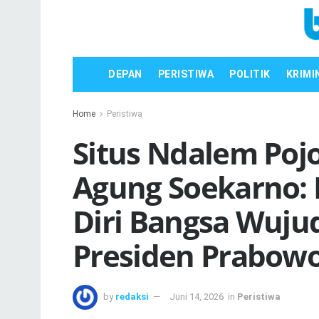
DEPAN
PERISTIWA
POLITIK
KRIMI
Home
Peristiwa
Situs Ndalem Pojo
Agung Soekarno: 
Diri Bangsa Wujud
Presiden Prabow
by
redaksi
Juni 14, 2026
in
Peristiwa