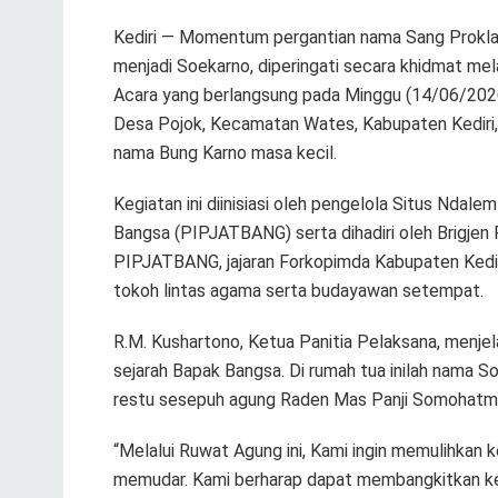
Kediri — Momentum pergantian nama Sang Prokla
menjadi Soekarno, diperingati secara khidmat mel
Acara yang berlangsung pada Minggu (14/06/2026)
Desa Pojok, Kecamatan Wates, Kabupaten Kediri,
nama Bung Karno masa kecil.
Kegiatan ini diinisiasi oleh pengelola Situs Ndale
Bangsa (PIPJATBANG) serta dihadiri oleh Brigje
PIPJATBANG, jajaran Forkopimda Kabupaten Kediri,
tokoh lintas agama serta budayawan setempat.
R.M. Kushartono, Ketua Panitia Pelaksana, menj
sejarah Bapak Bangsa. Di rumah tua inilah nama
restu sesepuh agung Raden Mas Panji Somohatm
“Melalui Ruwat Agung ini, Kami ingin memulihkan ke
memudar. Kami berharap dapat membangkitkan kem