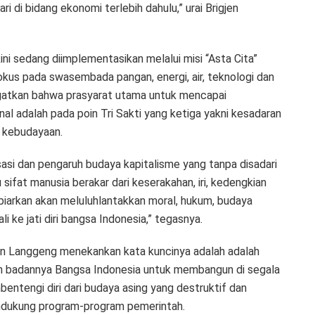
 di bidang ekonomi terlebih dahulu,” urai Brigjen
i sedang diimplementasikan melalui misi “Asta Cita”
okus pada swasembada pangan, energi, air, teknologi dan
gingatkan bahwa prasyarat utama untuk mencapai
al adalah pada poin Tri Sakti yang ketiga yakni kesadaran
 kebudayaan.
asi dan pengaruh budaya kapitalisme yang tanpa disadari
 sifat manusia berakar dari keserakahan, iri, kedengkian
 dibiarkan akan meluluhlantakkan moral, hukum, budaya
 ke jati diri bangsa Indonesia,” tegasnya.
gjen Langgeng menekankan kata kuncinya adalah adalah
n badannya Bangsa Indonesia untuk membangun di segala
ntengi diri dari budaya asing yang destruktif dan
dukung program-program pemerintah.