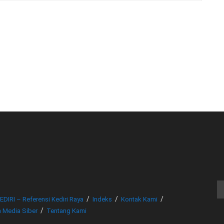
© www.beritakediri.com - Referensi Kediri Raya
EDIRI – Referensi Kediri Raya
Indeks
Kontak Kami
 Media Siber
Tentang Kami