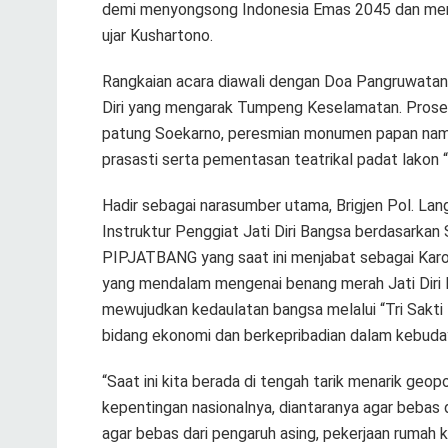
demi menyongsong Indonesia Emas 2045 dan meng
ujar Kushartono.
Rangkaian acara diawali dengan Doa Pangruwatan B
Diri yang mengarak Tumpeng Keselamatan. Proses
patung Soekarno, peresmian monumen papan nam
prasasti serta pementasan teatrikal padat lakon
Hadir sebagai narasumber utama, Brigjen Pol. L
Instruktur Penggiat Jati Diri Bangsa berdasarka
PIPJATBANG yang saat ini menjabat sebagai Kar
yang mendalam mengenai benang merah Jati Diri 
mewujudkan kedaulatan bangsa melalui “Tri Sakti Bu
bidang ekonomi dan berkepribadian dalam kebuda
“Saat ini kita berada di tengah tarik menarik geo
kepentingan nasionalnya, diantaranya agar bebas 
agar bebas dari pengaruh asing, pekerjaan rumah