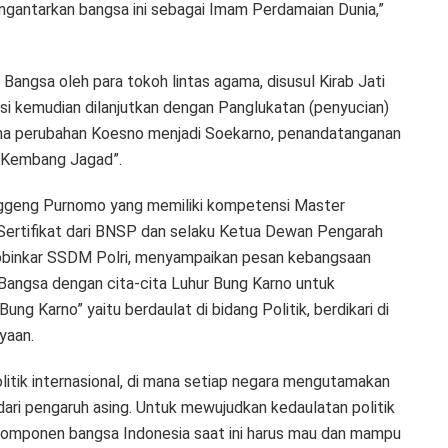
antarkan bangsa ini sebagai Imam Perdamaian Dunia,”
angsa oleh para tokoh lintas agama, disusul Kirab Jati
i kemudian dilanjutkan dengan Panglukatan (penyucian)
a perubahan Koesno menjadi Soekarno, penandatanganan
 “Kembang Jagad”.
anggeng Purnomo yang memiliki kompetensi Master
n Sertifikat dari BNSP dan selaku Ketua Dewan Pengarah
obinkar SSDM Polri, menyampaikan pesan kebangsaan
Bangsa dengan cita-cita Luhur Bung Karno untuk
ng Karno” yaitu berdaulat di bidang Politik, berdikari di
yaan.
politik internasional, di mana setiap negara mengutamakan
dari pengaruh asing. Untuk mewujudkan kedaulatan politik
 komponen bangsa Indonesia saat ini harus mau dan mampu