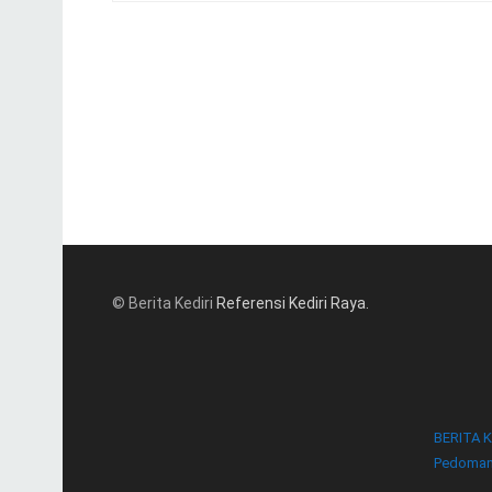
© Berita Kediri
Referensi Kediri Raya
.
BERITA K
Pedoman