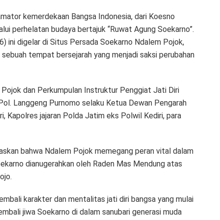
mator kemerdekaan Bangsa Indonesia, dari Koesno
alui perhelatan budaya bertajuk “Ruwat Agung Soekarno”.
 ini digelar di Situs Persada Soekarno Ndalem Pojok,
 sebuah tempat bersejarah yang menjadi saksi perubahan
m Pojok dan Perkumpulan Instruktur Penggiat Jati Diri
n Pol. Langgeng Purnomo selaku Ketua Dewan Pengarah
 Kapolres jajaran Polda Jatim eks Polwil Kediri, para
elaskan bahwa Ndalem Pojok memegang peran vital dalam
 Soekarno dianugerahkan oleh Raden Mas Mendung atas
ojo.
mbali karakter dan mentalitas jati diri bangsa yang mulai
bali jiwa Soekarno di dalam sanubari generasi muda