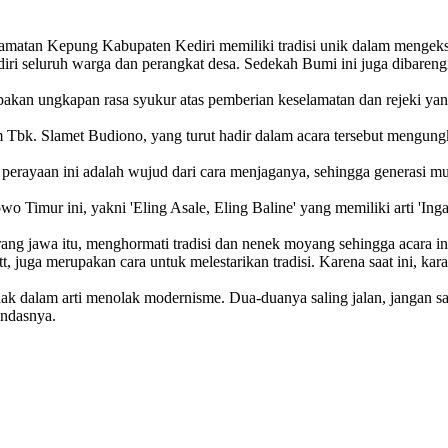
an Kepung Kabupaten Kediri memiliki tradisi unik dalam mengekspr
diri seluruh warga dan perangkat desa. Sedekah Bumi ini juga dibarengi
kan ungkapan rasa syukur atas pemberian keselamatan dan rejeki yang
 Slamet Budiono, yang turut hadir dalam acara tersebut mengungkap
an perayaan ini adalah wujud dari cara menjaganya, sehingga generasi 
mur ini, yakni 'Eling Asale, Eling Baline' yang memiliki arti 'Ingat 
orang jawa itu, menghormati tradisi dan nenek moyang sehingga acara i
, juga merupakan cara untuk melestarikan tradisi. Karena saat ini, ka
dak dalam arti menolak modernisme. Dua-duanya saling jalan, jangan 
andasnya.