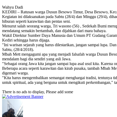
Wahyu Dadi
KEDIRI – Ratusan warga Dusun Besowo Timur, Desa Besowo, Kecamat
Kegiatan ini dilaksanakan pada Sabtu (28/4) dan Minggu (29/4), diha
hiburan seperti karawitan dan pentas seni.
Menurut salah seorang warga, Tri wasono (56) , Sedekah Bumi merupa
mendatang semakin bertambah, dan dijahkan dari mara bahaya.
Wakil Direktur Sumber Daya Manusia dan Umum PT Gudang Garam Tbk.
Kediri sehingga harus dijaga.
"Ini warisan sejarah yang harus dilestarikan, jangan sampai lupa. D
Sabtu, (28/4/2018).
Mbah Mett mengagumi apa yang menjadi falsafah warga Dusun Besowo Ti
mendalam bagi dia sendiri yang asli Jawa.
"Sebagai orang Jawa kita jangan sampai lupa asal usul kita. Karena 
Beberapa acara seperti karawitan dan kirab pusaka, tambah Mbah Mett
digemari warga.
"Kita harus mengembalikan semangat menghargai tradisi, tentunya ti
untuk spiritual, ada yang berguna untuk mengikuti perkembangan," t
There is no ads to display, Please add some