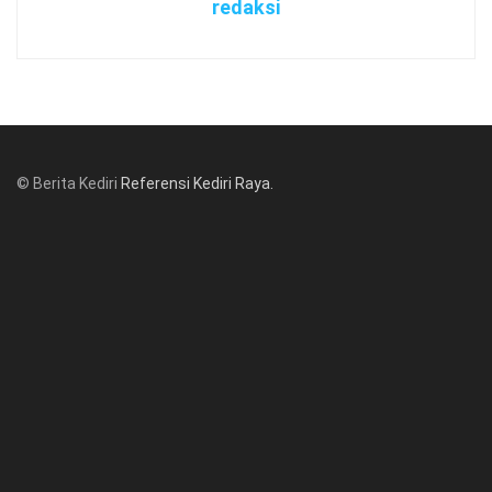
redaksi
© Berita Kediri
Referensi Kediri Raya
.
© www.beritakediri.com - Referensi Kediri Raya