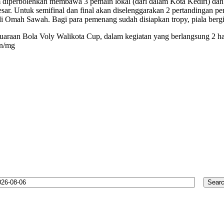
m diperbolehkan membawa 3 pemain lokal (dari dalam Kota Kediri) dan
sar. Untuk semifinal dan final akan diselenggarakan 2 pertandingan pe
i Omah Sawah. Bagi para pemenang sudah disiapkan tropy, piala bergili
uaraan Bola Voly Walikota Cup, dalam kegiatan yang berlangsung 2 ha
in/mg