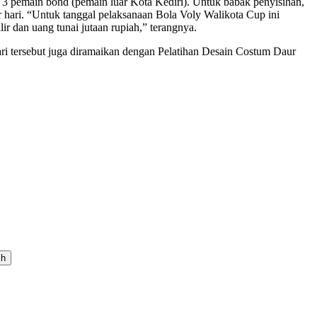
 3 pemain bond (pemain luar Kota Kediri). Untuk babak penyisihan,
r hari. “Untuk tanggal pelaksanaan Bola Voly Walikota Cup ini
r dan uang tunai jutaan rupiah,” terangnya.
ri tersebut juga diramaikan dengan Pelatihan Desain Costum Daur