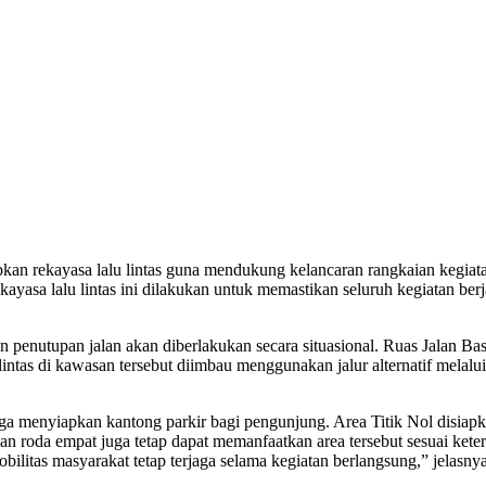
an rekayasa lalu lintas guna mendukung kelancaran rangkaian kegiata
kayasa lalu lintas ini dilakukan untuk memastikan seluruh kegiatan be
 penutupan jalan akan diberlakukan secara situasional. Ruas Jalan Bas
ntas di kawasan tersebut diimbau menggunakan jalur alternatif melal
 menyiapkan kantong parkir bagi pengunjung. Area Titik Nol disiapkan
n roda empat juga tetap dapat memanfaatkan area tersebut sesuai kete
bilitas masyarakat tetap terjaga selama kegiatan berlangsung,” jelasnya