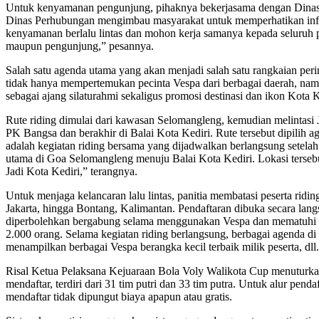
Untuk kenyamanan pengunjung, pihaknya bekerjasama dengan Dinas PUP
Dinas Perhubungan mengimbau masyarakat untuk memperhatikan infor
kenyamanan berlalu lintas dan mohon kerja samanya kepada seluruh p
maupun pengunjung,” pesannya.
Salah satu agenda utama yang akan menjadi salah satu rangkaian per
tidak hanya mempertemukan pecinta Vespa dari berbagai daerah, nam
sebagai ajang silaturahmi sekaligus promosi destinasi dan ikon Kota Ke
Rute riding dimulai dari kawasan Selomangleng, kemudian melintasi J
PK Bangsa dan berakhir di Balai Kota Kediri. Rute tersebut dipilih a
adalah kegiatan riding bersama yang dijadwalkan berlangsung setela
utama di Goa Selomangleng menuju Balai Kota Kediri. Lokasi tersebut
Jadi Kota Kediri,” terangnya.
Untuk menjaga kelancaran lalu lintas, panitia membatasi peserta ridi
Jakarta, hingga Bontang, Kalimantan. Pendaftaran dibuka secara lan
diperbolehkan bergabung selama menggunakan Vespa dan mematuhi ket
2.000 orang. Selama kegiatan riding berlangsung, berbagai agenda di
menampilkan berbagai Vespa berangka kecil terbaik milik peserta, dll.
Risal Ketua Pelaksana Kejuaraan Bola Voly Walikota Cup menuturkan 
mendaftar, terdiri dari 31 tim putri dan 33 tim putra. Untuk alur pe
mendaftar tidak dipungut biaya apapun atau gratis.