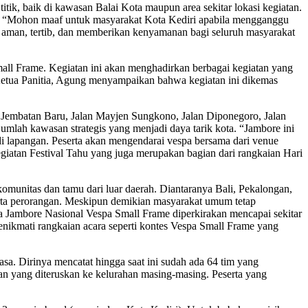
ik, baik di kawasan Balai Kota maupun area sekitar lokasi kegiatan.
n. “Mohon maaf untuk masyarakat Kota Kediri apabila mengganggu
g aman, tertib, dan memberikan kenyamanan bagi seluruh masyarakat
mall Frame. Kegiatan ini akan menghadirkan berbagai kegiatan yang
Ketua Panitia, Agung menyampaikan bahwa kegiatan ini dikemas
i, Jembatan Baru, Jalan Mayjen Sungkono, Jalan Diponegoro, Jalan
jumlah kawasan strategis yang menjadi daya tarik kota. “Jambore ini
di lapangan. Peserta akan mengendarai vespa bersama dari venue
egiatan Festival Tahu yang juga merupakan bagian dari rangkaian Hari
 komunitas dan tamu dari luar daerah. Diantaranya Bali, Pekalongan,
serta perorangan. Meskipun demikian masyarakat umum tetap
a Jambore Nasional Vespa Small Frame diperkirakan mencapai sekitar
menikmati rangkaian acara seperti kontes Vespa Small Frame yang
a. Dirinya mencatat hingga saat ini sudah ada 64 tim yang
atan yang diteruskan ke kelurahan masing-masing. Peserta yang