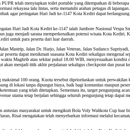
R telah menyiapkan toilet portable yang ditempatkan di beberapa tit
masi rekayasa lalu lintas, serta mematuhi arahan petugas di lapanga
ihak agar peringatan Hari Jadi ke-1147 Kota Kediri dapat berlangsun
ingatan Hari Jadi Kota Kediri ke-1147 ialah Jambore Nasional Vespa S
un juga menjadi sarana memperkenalkan potensi wisata Kota Kediri. 
diri untuk para peserta dari luar daerah.
alan Mastrip, Jalan Dr. Harjo, Jalan Veteran, Jalan Sudanco Supriyad
gar peserta dapat menikmati suasana Kota Kediri sekaligus mengenal se
h waktu Maghrib atau sekitar pukul 18.00 WIB, menyesuaikan kondisi 
 akan menjadi titik akhir perjalanan sekaligus checkpoint dan pusat k
ng maksimal 100 orang. Kuota tersebut diprioritaskan untuk perwakilan
gsung di lokasi tanpa dipungut biaya, baik bagi komunitas maupun pe
entuan yang telah ditetapkan. Sementara itu, target pengunjung acar
 venue utama tetap berjalan sehingga seluruh pengunjung tetap dapat 
antusias masyarakat untuk mengikuti Bola Voly Walikota Cup luar bias
ndaftaran, Risal mengatakan telah menyebarkan informasi melalui kecam