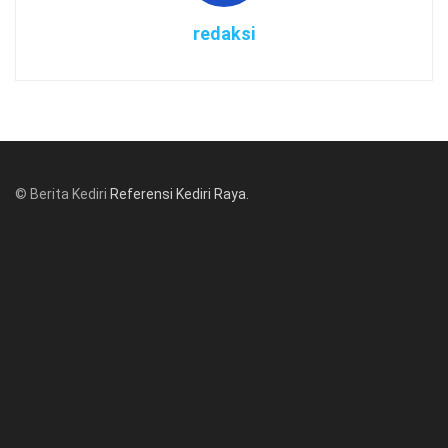
redaksi
© Berita Kediri
Referensi Kediri Raya
.
© www.beritakediri.com - Referensi Kediri Raya