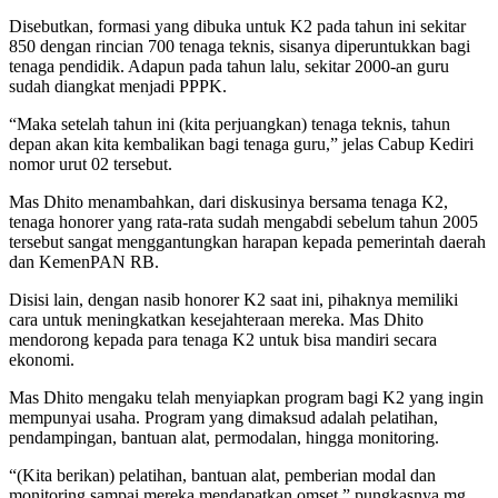
Disebutkan, formasi yang dibuka untuk K2 pada tahun ini sekitar
850 dengan rincian 700 tenaga teknis, sisanya diperuntukkan bagi
tenaga pendidik. Adapun pada tahun lalu, sekitar 2000-an guru
sudah diangkat menjadi PPPK.
“Maka setelah tahun ini (kita perjuangkan) tenaga teknis, tahun
depan akan kita kembalikan bagi tenaga guru,” jelas Cabup Kediri
nomor urut 02 tersebut.
Mas Dhito menambahkan, dari diskusinya bersama tenaga K2,
tenaga honorer yang rata-rata sudah mengabdi sebelum tahun 2005
tersebut sangat menggantungkan harapan kepada pemerintah daerah
dan KemenPAN RB.
Disisi lain, dengan nasib honorer K2 saat ini, pihaknya memiliki
cara untuk meningkatkan kesejahteraan mereka. Mas Dhito
mendorong kepada para tenaga K2 untuk bisa mandiri secara
ekonomi.
Mas Dhito mengaku telah menyiapkan program bagi K2 yang ingin
mempunyai usaha. Program yang dimaksud adalah pelatihan,
pendampingan, bantuan alat, permodalan, hingga monitoring.
“(Kita berikan) pelatihan, bantuan alat, pemberian modal dan
monitoring sampai mereka mendapatkan omset,” pungkasnya.mg