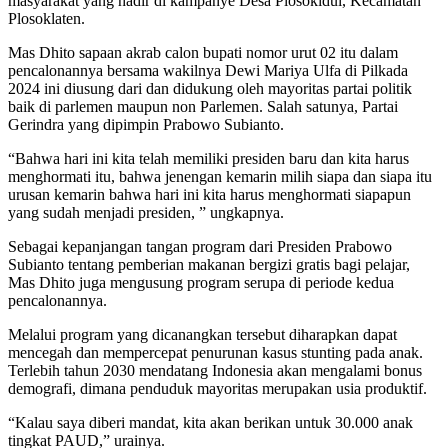
masyarakat yang hadir di kampanye Desa Plosokidul, Kecamatan
Plosoklaten.
Mas Dhito sapaan akrab calon bupati nomor urut 02 itu dalam
pencalonannya bersama wakilnya Dewi Mariya Ulfa di Pilkada
2024 ini diusung dari dan didukung oleh mayoritas partai politik
baik di parlemen maupun non Parlemen. Salah satunya, Partai
Gerindra yang dipimpin Prabowo Subianto.
“Bahwa hari ini kita telah memiliki presiden baru dan kita harus
menghormati itu, bahwa jenengan kemarin milih siapa dan siapa itu
urusan kemarin bahwa hari ini kita harus menghormati siapapun
yang sudah menjadi presiden, ” ungkapnya.
Sebagai kepanjangan tangan program dari Presiden Prabowo
Subianto tentang pemberian makanan bergizi gratis bagi pelajar,
Mas Dhito juga mengusung program serupa di periode kedua
pencalonannya.
Melalui program yang dicanangkan tersebut diharapkan dapat
mencegah dan mempercepat penurunan kasus stunting pada anak.
Terlebih tahun 2030 mendatang Indonesia akan mengalami bonus
demografi, dimana penduduk mayoritas merupakan usia produktif.
“Kalau saya diberi mandat, kita akan berikan untuk 30.000 anak
tingkat PAUD,” urainya.