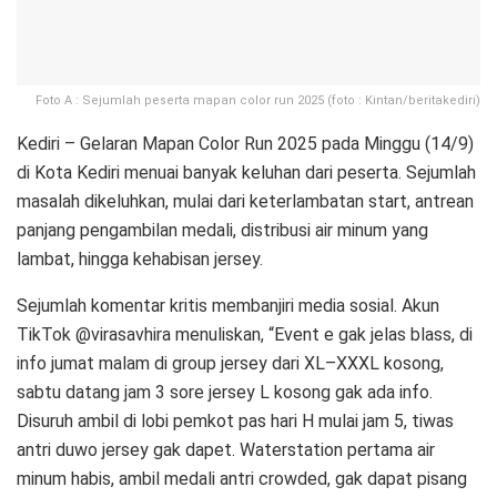
Foto A : Sejumlah peserta mapan color run 2025 (foto : Kintan/beritakediri)
Kediri – Gelaran Mapan Color Run 2025 pada Minggu (14/9)
di Kota Kediri menuai banyak keluhan dari peserta. Sejumlah
masalah dikeluhkan, mulai dari keterlambatan start, antrean
panjang pengambilan medali, distribusi air minum yang
lambat, hingga kehabisan jersey.
Sejumlah komentar kritis membanjiri media sosial. Akun
TikTok @virasavhira menuliskan, “Event e gak jelas blass, di
info jumat malam di group jersey dari XL–XXXL kosong,
sabtu datang jam 3 sore jersey L kosong gak ada info.
Disuruh ambil di lobi pemkot pas hari H mulai jam 5, tiwas
antri duwo jersey gak dapet. Waterstation pertama air
minum habis, ambil medali antri crowded, gak dapat pisang