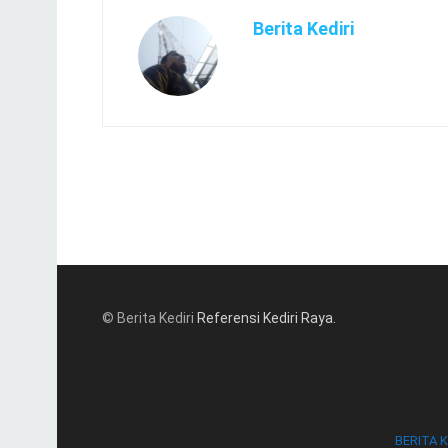
Berita Kediri
© Berita Kediri
Referensi Kediri Raya
.
BERITA K