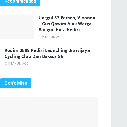
Recommended
Unggul 57 Persen, Vinanda
– Gus Qowim Ajak Warga
Bangun Kota Kediri
2 TAHUN AGO
Kodim 0809 Kediri Launching Brawijaya
Cycling Club Dan Baksos GG
8 TAHUN AGO
Don't Miss