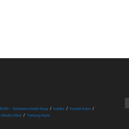
© www.beritakediri.com - Referensi Kediri Raya
EDIRI – Referensi Kediri Raya
Indeks
Kontak Kami
 Media Siber
Tentang Kami