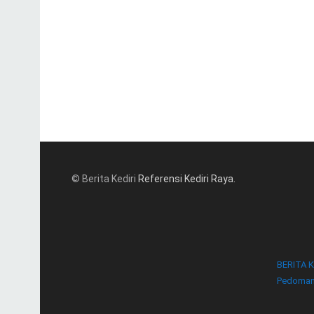
© Berita Kediri
Referensi Kediri Raya
.
BERITA K
Pedoman