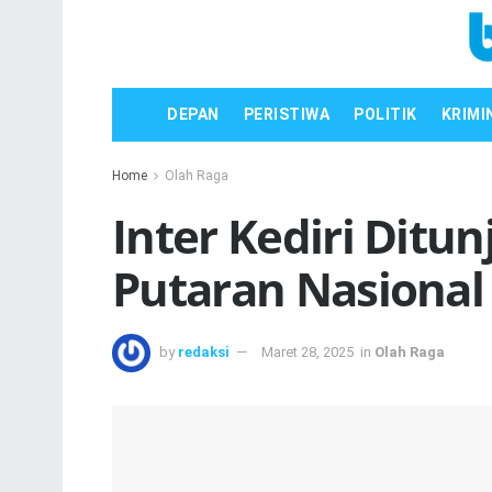
DEPAN
PERISTIWA
POLITIK
KRIMI
Home
Olah Raga
Inter Kediri Dit
Putaran Nasional 
by
redaksi
Maret 28, 2025
in
Olah Raga