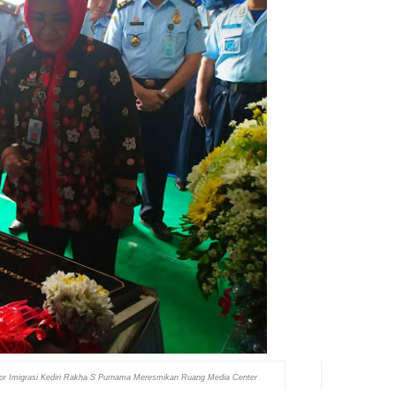
or Imigrasi Kediri Rakha S Purnama Meresmikan Ruang Media Center