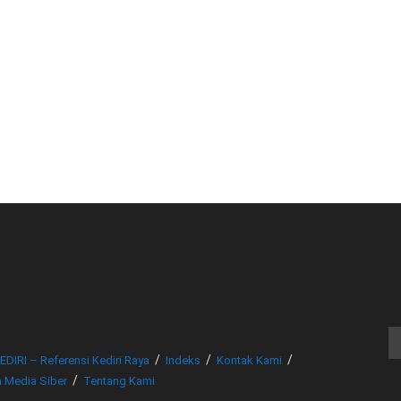
© www.beritakediri.com - Referensi Kediri Raya
EDIRI – Referensi Kediri Raya
Indeks
Kontak Kami
 Media Siber
Tentang Kami