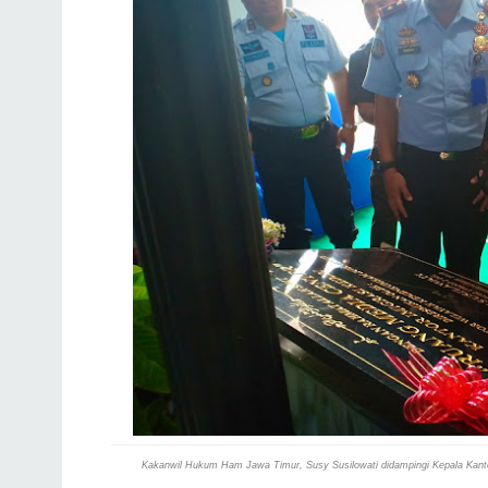
Kakanwil Hukum Ham Jawa Timur, Susy Susilowati didampingi Kepala Kant