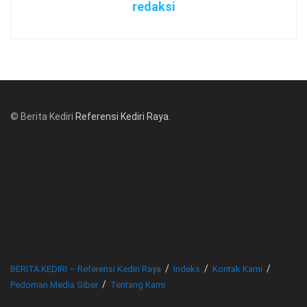
redaksi
© Berita Kediri
Referensi Kediri Raya
.
© www.beritakediri.com - Referensi Kediri Raya
BERITA KEDIRI – Referensi Kediri Raya
Indeks
Kontak Kami
Pedoman Media Siber
Tentang Kami