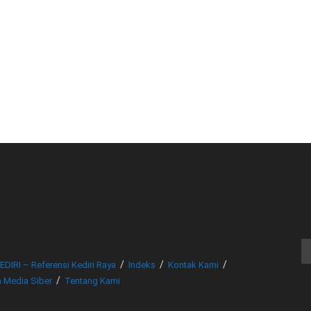
© www.beritakediri.com - Referensi Kediri Raya
EDIRI – Referensi Kediri Raya
Indeks
Kontak Kami
 Media Siber
Tentang Kami