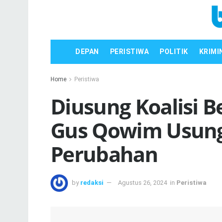
DEPAN
PERISTIWA
POLITIK
KRIMI
Home
Peristiwa
Diusung Koalisi B
Gus Qowim Usun
Perubahan
by
redaksi
Agustus 26, 2024
in
Peristiwa