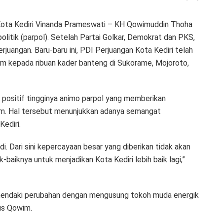
i Kota Kediri Vinanda Prameswati – KH Qowimuddin Thoha
 politik (parpol). Setelah Partai Golkar, Demokrat dan PKS,
juangan. Baru-baru ini, PDI Perjuangan Kota Kediri telah
 kepada ribuan kader banteng di Sukorame, Mojoroto,
positif tingginya animo parpol yang memberikan
m. Hal tersebut menunjukkan adanya semangat
ediri.
adi. Dari sini kepercayaan besar yang diberikan tidak akan
-baiknya untuk menjadikan Kota Kediri lebih baik lagi,”
ghendaki perubahan dengan mengusung tokoh muda energik
us Qowim.