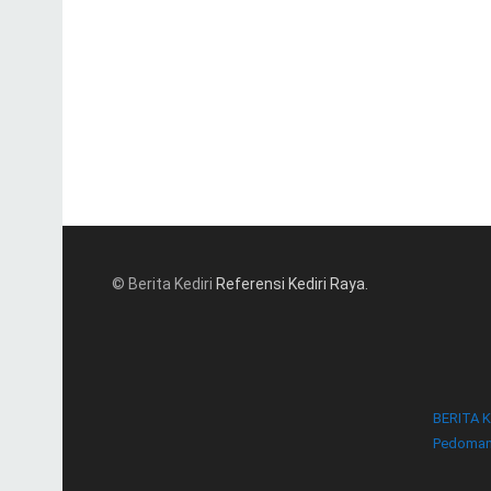
© Berita Kediri
Referensi Kediri Raya
.
BERITA K
Pedoman