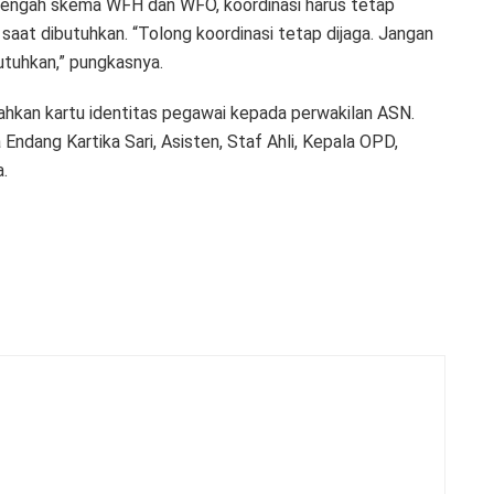
itengah skema WFH dan WFO, koordinasi harus tetap
aat dibutuhkan. “Tolong koordinasi tetap dijaga. Jangan
utuhkan,” pungkasnya.
rahkan kartu identitas pegawai kepada perwakilan ASN.
 Endang Kartika Sari, Asisten, Staf Ahli, Kepala OPD,
.