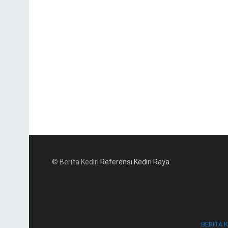
© Berita Kediri
Referensi Kediri Raya
.
BERITA K