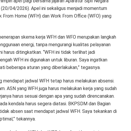
impin apel pagi bersama jajaran Aparatur Sipil Negara
n (20/04/2026). Apel ini sekaligus menjadi momentum
ork From Home (WFH) dan Work From Office (WFO) yang
penerapan skema kerja WFH dan WFO merupakan langkah
enggunaan energi, tanpa mengurangi kualitas pelayanan
arus ditingkatkan. “WFH ini tidak terlihat jadi
engah WFH ini digunakan untuk liburan. Saya ingatkan
ti beberapa aturan yang diberlakukan,” tegasnya.
 mendapat jadwal WFH tetap harus melakukan absensi.
malam. ASN yang WFH juga harus melakukan kerja yang sudah
erjanya harus sesuai dengan apa yang sudah direncanakan.
la ada kendala harus segera diatasi. BKPSDM dan Bagian
 tidak absen saat mendapat jadwal WFH. Saya tekankan di
ptimal,” tekannya.