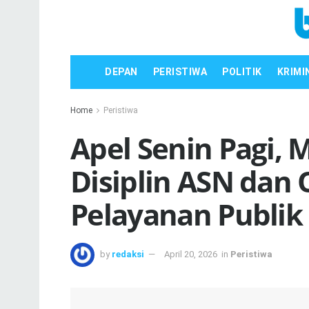
DEPAN
PERISTIWA
POLITIK
KRIMI
Home
Peristiwa
Apel Senin Pagi,
Disiplin ASN dan 
Pelayanan Publi
by
redaksi
April 20, 2026
in
Peristiwa