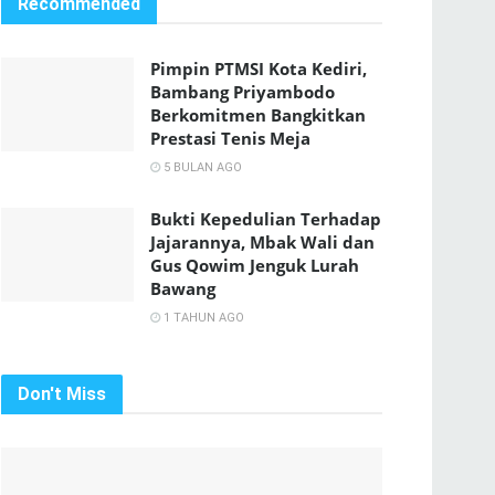
Recommended
Pimpin PTMSI Kota Kediri,
Bambang Priyambodo
Berkomitmen Bangkitkan
Prestasi Tenis Meja
5 BULAN AGO
Bukti Kepedulian Terhadap
Jajarannya, Mbak Wali dan
Gus Qowim Jenguk Lurah
Bawang
1 TAHUN AGO
Don't Miss