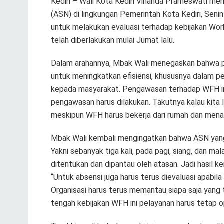
Kediri – Wali Kota Kediri Vinanda Prameswati mem
(ASN) di lingkungan Pemerintah Kota Kediri, Seni
untuk melakukan evaluasi terhadap kebijakan W
telah diberlakukan mulai Jumat lalu.
Dalam arahannya, Mbak Wali menegaskan bahwa 
untuk meningkatkan efisiensi, khususnya dalam p
kepada masyarakat. Pengawasan terhadap WFH ini h
pengawasan harus dilakukan. Takutnya kalau kita l
meskipun WFH harus bekerja dari rumah dan menaa
Mbak Wali kembali mengingatkan bahwa ASN yang
Yakni sebanyak tiga kali, pada pagi, siang, dan 
ditentukan dan dipantau oleh atasan. Jadi hasil k
“Untuk absensi juga harus terus dievaluasi apabi
Organisasi harus terus memantau siapa saja yang
tengah kebijakan WFH ini pelayanan harus tetap o