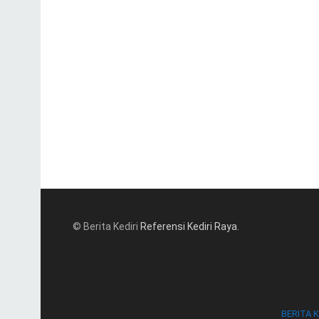
© Berita Kediri
Referensi Kediri Raya
.
BERITA K