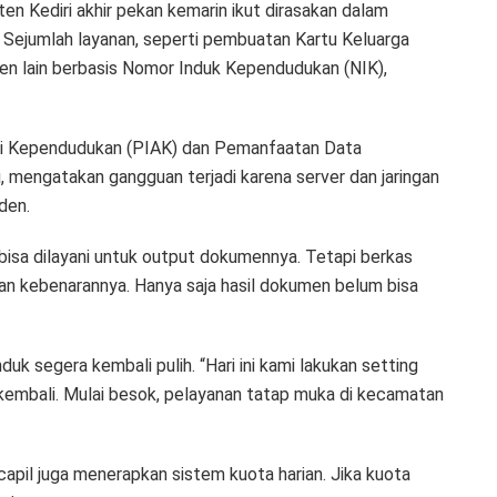
n Kediri akhir pekan kemarin ikut dirasakan dalam
 Sejumlah layanan, seperti pembuatan Kartu Keluarga
en lain berbasis Nomor Induk Kependudukan (NIK),
asi Kependudukan (PIAK) dan Pemanfaatan Data
 mengatakan gangguan terjadi karena server dan jaringan
den.
 bisa dilayani untuk output dokumennya. Tetapi berkas
an kebenarannya. Hanya saja hasil dokumen belum bisa
k segera kembali pulih. “Hari ini kami lakukan setting
al kembali. Mulai besok, pelayanan tatap muka di kecamatan
pil juga menerapkan sistem kuota harian. Jika kuota