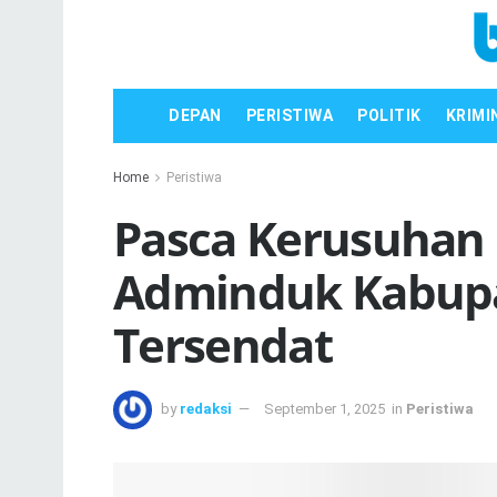
DEPAN
PERISTIWA
POLITIK
KRIMI
Home
Peristiwa
Pasca Kerusuhan 
Adminduk Kabupa
Tersendat
by
redaksi
September 1, 2025
in
Peristiwa