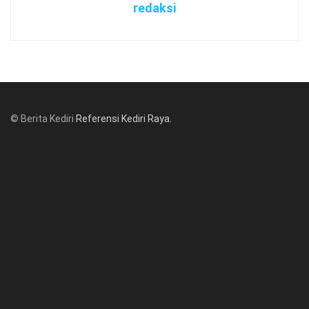
redaksi
© Berita Kediri
Referensi Kediri Raya
.
© www.beritakediri.com - Referensi Kediri Raya